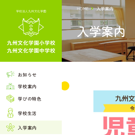
HOME
入学案内
学校法人九州文化学園
入学案内
お知らせ
学校案内
建学の精神・理念
教育の３本の柱
学びの特色
ごあいさつ
小学校の学び
年間行事予定
情報公開
学校生活
リニストコンサートで共演！！
中学校の学び
制服紹介
校舎・施設紹介
募集要項
入学案内