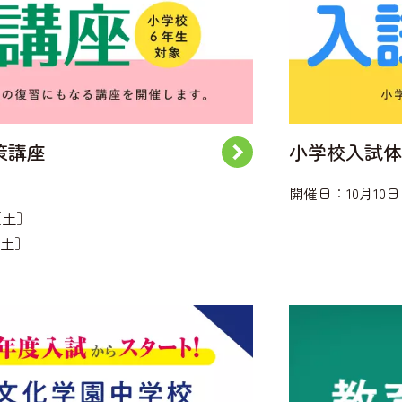
策講座
小学校入試体
開催日：10月10
［土］
［土］