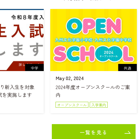
中学
共通
May 02, 2024
より新入生を対象
2024年度オープンスクールのご案
試を実施します
内
オープンスクール
入学案内
一覧を見る