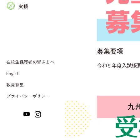
小中一貫教育について
小学校の１日
動画で見る九文小中学校
オープンスクール
実績
ICT活用について
中学校の１日
中学校受検対策講座
探求学習・放課後学習
給食
小学校入試体験
各教科のカリキュラム
学童クラブ
適性検査について
募集要項
登下校のサポート
教育費・特典について
在校生保護者の皆さまへ
令和９年度入試概
引っ越しに伴う入学・編入
English
動画で見る九文小中学校
教員募集
プライバシーポリシー
入試説明会
クリスマスフェスティバル
個別相談会