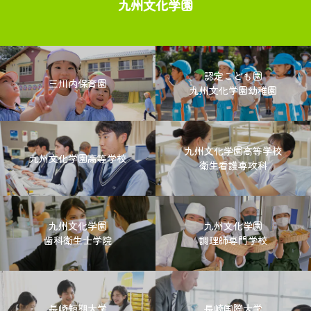
九州文化学園
認定こども園
三川内保育園
九州文化学園幼稚園
九州文化学園高等学校
九州文化学園高等学校
衛生看護専攻科
九州文化学園
九州文化学園
歯科衛生士学院
調理師専門学校
長崎短期大学
長崎国際大学