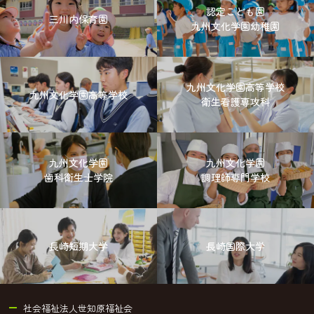
認定こども園
三川内保育園
九州文化学園幼稚園
九州文化学園高等学校
九州文化学園高等学校
衛生看護専攻科
九州文化学園
九州文化学園
歯科衛生士学院
調理師専門学校
長崎短期大学
長崎国際大学
社会福祉法人世知原福祉会