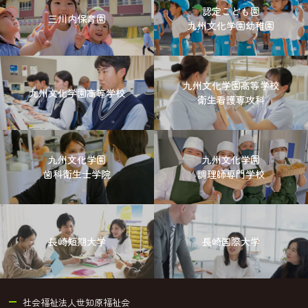
認定こども園
三川内保育園
九州文化学園幼稚園
九州文化学園高等学校
九州文化学園高等学校
衛生看護専攻科
九州文化学園
九州文化学園
歯科衛生士学院
調理師専門学校
長崎短期大学
長崎国際大学
社会福祉法人世知原福祉会