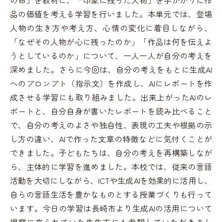
の命」を教材に、「印象に残った人物」を手がかりに作
品の価値を考える学習を行いました。本単元では、登場
人物の生き方や考え方、心情の変化に着目しながら、
「なぜその人物が心に残ったのか」「作品は何を伝えよ
うとしているのか」について、一人一人が自分の考えを
深めました。さらに今回は、自分の考えをもとに生成AI
へのプロンプト（指示文）を作成し、AIにレポートを作
成させる学習にも取り組みました。出来上がったAIのレ
ポートと、自分自身が書いたレポートを読み比べること
で、自分の考えのよさや独自性、表現の工夫や根拠の示
し方の違い、AIで作った文章の特徴などに気付くことが
できました。子どもたちは、自分の考えを再構築しなが
ら、主体的に学習を進めました。本校では、従来の言語
活動を大切にしながら、ICTや生成AIを効果的に活用し、
自らの言語生活を豊かなものとする授業づくりも行って
います。今日の学習は長崎市より生成AIの活用について