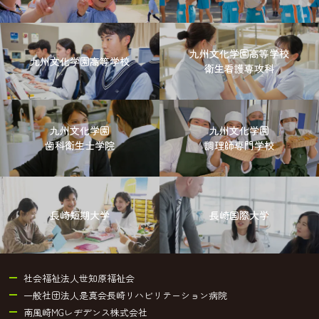
九州文化学園高等学校
九州文化学園高等学校
衛生看護専攻科
九州文化学園
九州文化学園
歯科衛生士学院
調理師専門学校
長崎短期大学
長崎国際大学
社会福祉法人世知原福祉会
一般社団法人是真会長崎リハビリテーション病院
南風崎MGレヂデンス株式会社