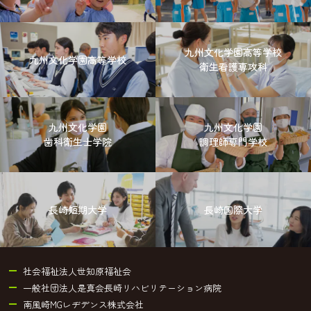
九州文化学園高等学校
九州文化学園高等学校
衛生看護専攻科
九州文化学園
九州文化学園
歯科衛生士学院
調理師専門学校
長崎短期大学
長崎国際大学
社会福祉法人世知原福祉会
一般社団法人是真会長崎リハビリテーション病院
南風崎MGレヂデンス株式会社