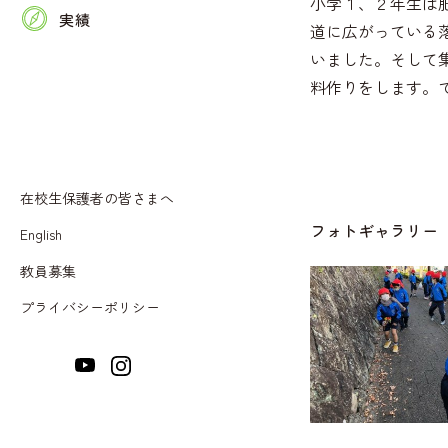
小学１、２年生は
小中一貫教育について
小学校の１日
動画で見る九文小中学校
オープンスクール
実績
道に広がっている
ICT活用について
中学校の１日
いました。そして
中学校受検対策講座
料作りをします。
探求学習・放課後学習
給食
小学校入試体験
各教科のカリキュラム
学童クラブ
適性検査について
登下校のサポート
教育費・特典について
在校生保護者の皆さまへ
引っ越しに伴う入学・編入
フォトギャラリー
English
動画で見る九文小中学校
教員募集
プライバシーポリシー
入試説明会
クリスマスフェスティバル
個別相談会