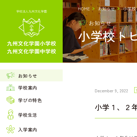
HOME
お知らせ
小学校
学校法人九州文化学園
お知らせ
小学校ト
お知らせ
学校案内
建学の精神・理念
December 9, 2022
教育の３本の柱
学びの特色
ごあいさつ
小学１、２年
小学校の学び
年間行事予定
情報公開
学校生活
リニストコンサートで共演！！
中学校の学び
制服紹介
校舎・施設紹介
募集要項
入学案内