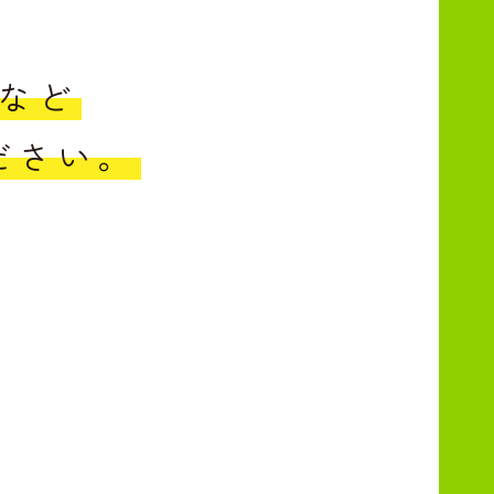
など
ださい。