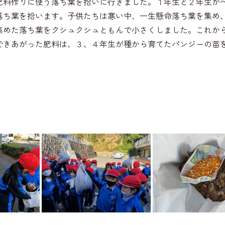
肥料作りに使う落ち葉を拾いに行きました。１年生と２年生が
落ち葉を拾います。子供たちは寒い中、一生懸命落ち葉を集め
集めた落ち葉をクシュクシュともんで小さくしました。これか
できあがった肥料は、３、４年生が種から育てたパンジーの苗