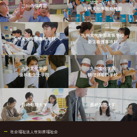
認定こども園
三川内保育園
九州文化学園幼稚園
九州文化学園高等学校
九州文化学園高等学校
衛生看護専攻科
九州文化学園
九州文化学園
歯科衛生士学院
調理師専門学校
長崎短期大学
長崎国際大学
社会福祉法人世知原福祉会