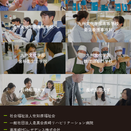
九州文化学園高等学校
九州文化学園高等学校
衛生看護専攻科
九州文化学園
九州文化学園
歯科衛生士学院
調理師専門学校
長崎短期大学
長崎国際大学
社会福祉法人世知原福祉会
一般社団法人是真会長崎リハビリテーション病院
南風崎MGレヂデンス株式会社